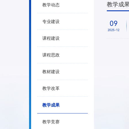
教学成
教学动态
专业建设
09
2025-12
课程建设
课程思政
教材建设
教学改革
教学成果
教学竞赛