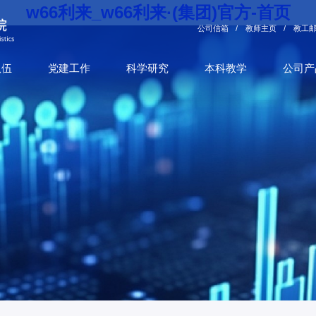
w66利来_w66利来·(集团)官方-首页
公司信箱
/
教师主页
/
教工
队伍
党建工作
科学研究
本科教学
公司产