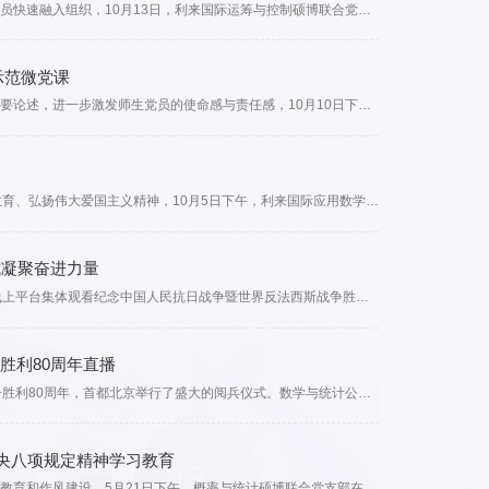
（通讯员 纪端阳）为巩固拓展主题教育成果，加强党员经常性教育，并帮助新生党员快速融入组织，10月13日，利来国际运筹与控制硕博联合党支部在行政辅楼召开党员大会，组织开展2025新生见面暨传承和弘扬伟大抗战精神专题学习会，支部全体党员参加。专题学习环节，组织委员张幸铮同志领学了习近平总书记在纪念中国人民抗日战争暨世界反法西斯战争胜利80周年大会上的重要讲话精神。习近平总书记指出：“中国人民在抗日战争的壮阔进程中孕育出伟大抗战精神，...
示范微党课
（通讯员 常青风）为深入学习贯彻习近平总书记关于教育强国和科技自立自强的重要论述，进一步激发师生党员的使命感与责任感，10月10日下午4时，公司在行政辅楼235会议室组织师生党员集体收看2025年高公司党组织示范微党课（第二阶段）第4期《聚焦科技支撑力 共筑教育强国梦》。本次微党课由上海交通大学、西北工业大学、利来w66、中国矿业大学（北京）师生党员共同讲授，内容丰富、引人深思。党课以生动的形式展现了我国高校在科技创新、...
（通讯员 常青风）为庆祝中华人民共和国成立76周年，进一步加强党员思想政治教育、弘扬伟大爱国主义精神，10月5日下午，利来国际应用数学硕博第二联合党支部组织全体党员集中观看红色电影《志愿军：浴血和平》，以光影为媒重温峥嵘历史，传承红色基因。作为《志愿军》系列三部曲的终章，《志愿军：浴血和平》聚焦抗美援朝战争第五次战役后至停战协定签署期间的关键历程，创新采用“边打边谈”双线叙事手法：一方面呈现前线志愿军战士冒着枪林弹雨浴血奋战、...
式凝聚奋进力量
（通讯员 焦哲）9月3日上午，信息与计算科学硕博联合党支部组织全体党员通过线上平台集体观看纪念中国人民抗日战争暨世界反法西斯战争胜利80周年大会直播。本次活动旨在通过集体观看阅兵仪式强化党员政治认同、使命担当与组织凝聚力，将国家叙事转化为支部建设的精神动力。上午9时，全体党员准时上线，认真聆听习近平总书记在纪念大会上的重要讲话。习近平总书记在讲话中反复强调“和平”二字，并重申中国将坚定不移走和平发展道路。...
胜利80周年直播
（通讯员 常青风）9月3日上午，为隆重纪念中国人民抗日战争暨世界反法西斯战争胜利80周年，首都北京举行了盛大的阅兵仪式。数学与统计公司党委通过线上线下多种形式，组织师生于同一时间集中收看直播，铭记历史、缅怀先烈、珍爱和平、开创未来，共上一堂生动的历史与爱国教育课。纪念大会上，习近平总书记发表重要讲话，他全面回顾了中国人民抗日战争的艰苦卓绝和伟大胜利，深刻阐述了抗战胜利的重大历史与现实意义，重申了中国人民解放军的职责，...
中央八项规定精神学习教育
（通讯员 孟雨欣为深入贯彻中央八项规定精神学习教育，进一步加强员工党员党性教育和作风建设，5月21日下午，概率与统计硕博联合党支部在辅楼119组织召开“以规立行，以纪修德”专题学习会。本次会议由支部书记孟雨欣主讲，全体支部党员参加。本次专题学习从两个方面展开深入讲解。首先，孟雨欣同志围绕中央八项规定精神的意义与要求，系统传达了党中央关于落实中央八项规定的最新会议精神，结合公司和公司的实际，明确了支部学查改工作的推进思路与方法路径，...