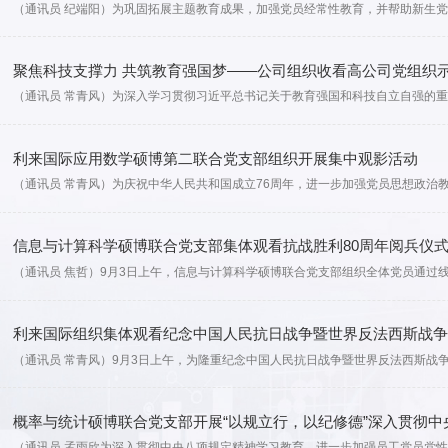
聚焦科技支撑力 共筑教育强国梦——公司组织收看高公司党组织
​利来国际应用数学硕博第二联合党支部组织开展集中观影活动
信息与计算科学硕博联合党支部集体观看抗战胜利80周年阅兵仪
​利来国际组织集体观看纪念中国人民抗日战争暨世界反法西斯战争
概率与统计硕博联合党支部开展“以规立行，以纪修德”深入贯彻