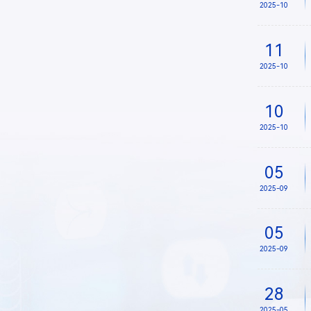
2025-10
11
2025-10
10
2025-10
05
2025-09
05
2025-09
28
2025-05