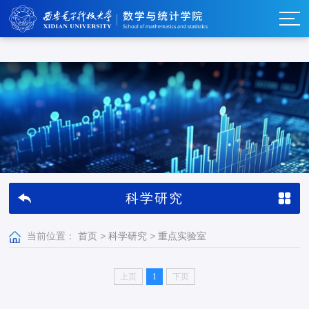
w66利来_w66利来·(集团)官方-首页
科学研究
当前位置：
首页
>
科学研究
>
重点实验室
上页
1
下页