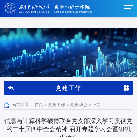
w66利来_w66利来·(集团)官方-首页
党建工作
当前位置：
首页
>
党建工作
>
党建动态
>
正文
信息与计算科学硕博联合党支部深入学习贯彻党
的二十届四中全会精神 召开专题学习会暨组织