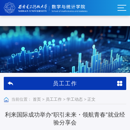
w66利来_w66利来·(集团)官方-首页
员工工作
当前位置：
首页
>
员工工作
>
学工动态
>
正文
利来国际成功举办“职引未来・领航青春”就业经
验分享会