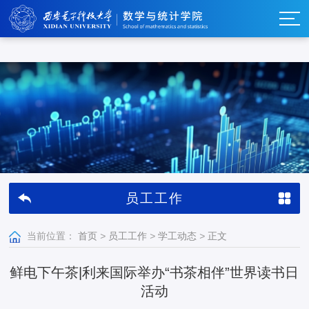
w66利来_w66利来·(集团)官方-首页
员工工作
当前位置：
首页
>
员工工作
>
学工动态
>
正文
鲜电下午茶|​利来国际举办“书茶相伴”世界读书日
活动