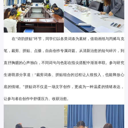
在“诗韵拼贴”环节，同学们以各类词条为素材，借助画纸与丙烯马克
笔，裁剪、拼贴、点缀，自由创作专属诗篇。从清新治愈的短句碎片，到
直抒胸臆的心声独白，不同词句与色彩在指尖搭配中渐渐串联。参与研究
生谢萌原分享道：“裁剪词条、拼贴组合的过程让人很投入，也能释放心
底的情绪。”拼贴诗不仅是一场文字创作，更成为一种温柔的情绪表达，
让参与者在创作中舒缓压力、收获治愈。