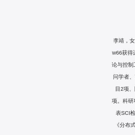
李靖，女
w66获
论与控制
问学者、
目2项
项。科研
表SC
《分布