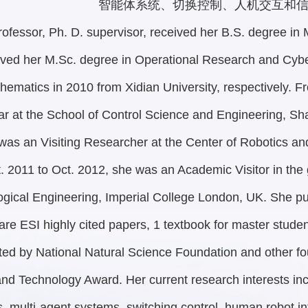
智能体系统、切换控制、人机交互和
Professor, Ph. D. supervisor, received her B.S. degree i
ived her M.Sc. degree in Operational Research and Cybe
hematics in 2010 from Xidian University, respectively. F
ar at the School of Control Science and Engineering, Sh
was an Visiting Researcher at the Center of Robotics a
. 2011 to Oct. 2012, she was an Academic Visitor in th
logical Engineering, Imperial College London, UK. She p
are ESI highly cited papers, 1 textbook for master stud
ted by National Natural Science Foundation and other fo
nd Technology Award. Her current research interests incl
, multi-agent systems, switching control, human robot in