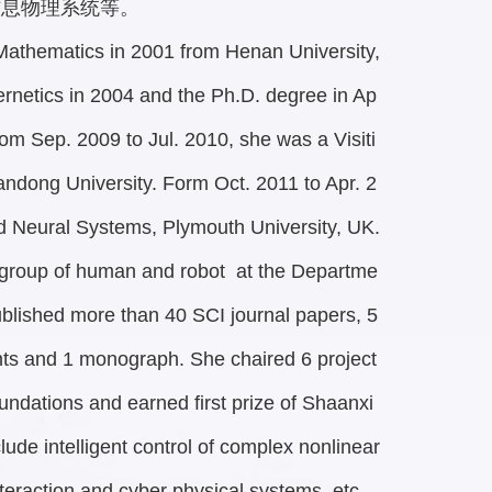
信息物理系统等。
n Mathematics in 2001 from Henan University,
rnetics in 2004 and the Ph.D. degree in Ap
rom Sep. 2009 to Jul. 2010, she was a Visiti
andong University. Form Oct. 2011 to Apr. 2
nd Neural Systems, Plymouth University, UK.
e group of human and robot at the Departme
ublished more than 40 SCI journal papers, 5
ents and 1 monograph. She chaired 6 project
undations and earned first prize of Shaanxi
ude intelligent control of complex nonlinear
teraction and cyber physical systems, etc.