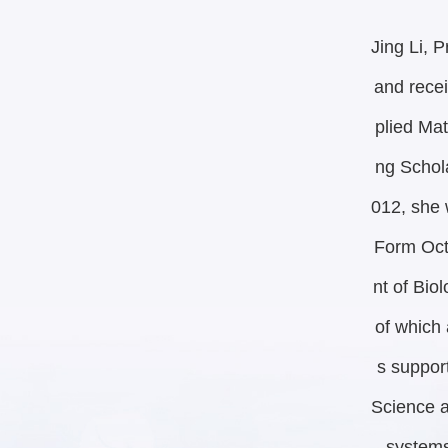
Jing Li, 
and rece
plied Mat
ng Schol
012, she 
Form Oct
nt of Bio
of which 
s suppor
Science a
systems