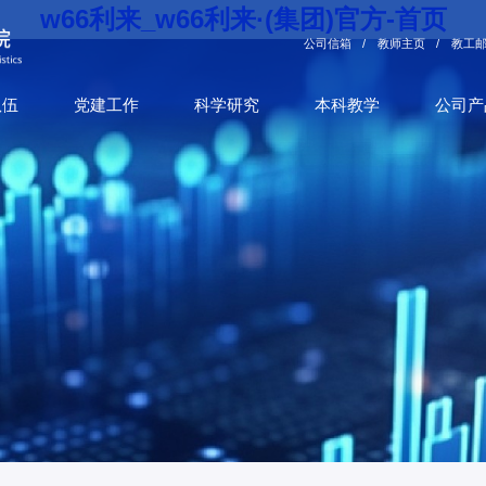
w66利来_w66利来·(集团)官方-首页
公司信箱
/
教师主页
/
教工
队伍
党建工作
科学研究
本科教学
公司产