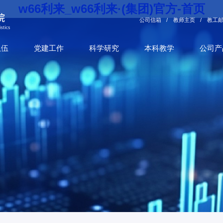
w66利来_w66利来·(集团)官方-首页
公司信箱
/
教师主页
/
教工
队伍
党建工作
科学研究
本科教学
公司产