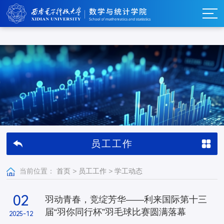
w66利来_w66利来·(集团)官方-首页
员工工作
当前位置：
首页
>
员工工作
>
学工动态
02
羽动青春，竞绽芳华——利来国际第十三
届“羽你同行杯”羽毛球比赛圆满落幕
2025-12