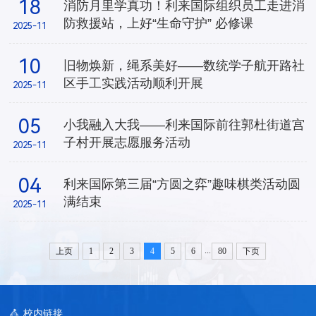
18
消防月里学真功！​利来国际组织员工走进消
防救援站，上好“生命守护” 必修课
2025-11
10
旧物焕新，绳系美好——数统学子航开路社
区手工实践活动顺利开展
2025-11
05
小我融入大我——利来国际前往郭杜街道宫
子村开展志愿服务活动
2025-11
04
利来国际第三届“方圆之弈”趣味棋类活动圆
满结束
2025-11
...
上页
1
2
3
4
5
6
80
下页
校内链接