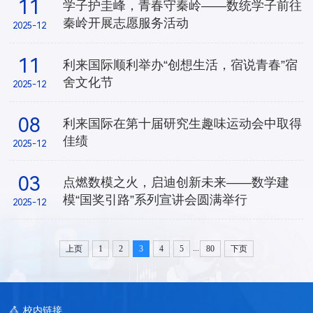
11
学子护圭峰，青春守秦岭——数统学子前往
秦岭开展志愿服务活动
2025-12
11
利来国际顺利举办“创想生活，宿说青春”宿
舍文化节
2025-12
08
​利来国际在第十届研究生趣味运动会中取得
佳绩
2025-12
03
点燃数模之火，启迪创新未来——数学建
模“国奖引路”系列宣讲会圆满举行
2025-12
...
上页
1
2
3
4
5
80
下页
校内链接