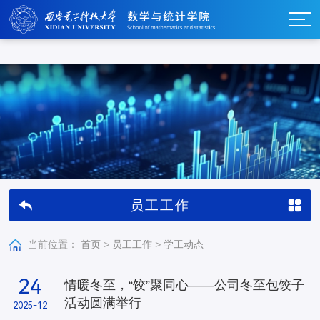
w66利来_w66利来·(集团)官方-首页
员工工作
当前位置：
首页
>
员工工作
>
学工动态
24
情暖冬至，“饺”聚同心——公司冬至包饺子
活动圆满举行
2025-12